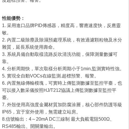
度超標預警、報警。
性能優勢：
1. 采用進口品牌PID傳感器，精度高，響應速度快，反應靈
敏。
2. 內置二級除塵及除濕預處理系統，有效過濾顆粒物及水分
雜質，延長系統使用壽命。
3. 系統具備自動取樣流路反吹清洗功能，保障測量數據可
靠。
4. 分析周期快，單次取樣分析周期小于1min,監測實時性強。
5. 實現全自動VOCs在線監測.超標預警、報警。
6. 內置無線傳輸模塊，可實時上傳監測數據至監控平臺，也
可以接入數采儀按照HJ/T212協議上傳監測數據至監控平
臺。
7. 外殼使用高強度金屬材質加防腐涂層，核心部件防護等級
IP65，宜于室外使用，無需建立站房。
8.信號輸出：4～20mA DC三線制 最大負載電阻500Ω、
RS485輸出、開關量輸出。