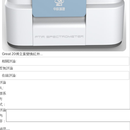
Great 20傅立葉變換紅外...
相關評論:
暫無評論
在線評論:
評論
人:
聯系
方
式：
評論
內
容：
驗證