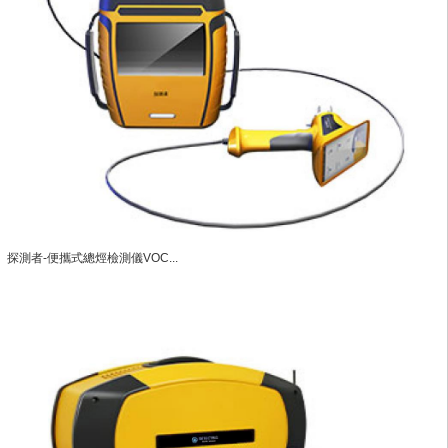
探測者-便攜式總烴檢測儀VOC...