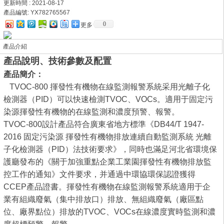
更新時間 : 2021-08-17
產品編號:
YX782765567
0
更多
產品介紹
產品說明、技術參數及配置
產品簡介：
TVOC-800 揮發性有機物在線監測報警系統采用光離子化
檢測器（PID）可以快速檢測TVOC、VOCs。適用于固定污
染源揮發性有機物的在線監測和濃度預警、報警。
TVOC-800設計產品符合廣東省地方標準《DB44/T 1947-
2016 固定污染源 揮發性有機物排放連續自動監測系統 光離
子化檢測器（PID）法技術要求》，同時也滿足河北省環境保
護廳發布的《關于加強重點企業工業園揮發性有機物排放監
控工作的通知》文件要求，并通過中環協環保認證獲得
CCEP產品證書。揮發性有機物在線監測報警系統適用于企
業有組織廢氣（集中排放口）排放、無組織廢氣（廠區點
位、廠界點位）排放的TVOC、VOCs在線濃度實時監測和濃