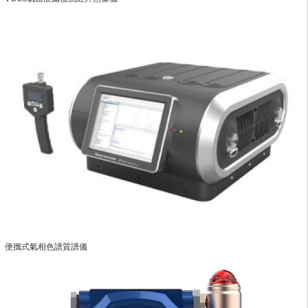
便攜式氣相色譜質譜儀