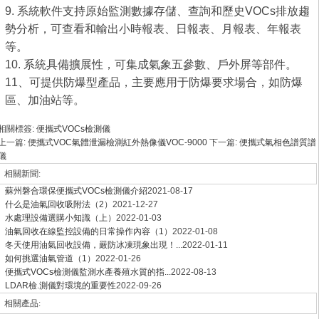
9. 系統軟件支持原始監測數據存儲、查詢和歷史VOCs排放趨
勢分析，可查看和輸出小時報表、日報表、月報表、年報表
等。
10. 系統具備擴展性，可集成氣象五參數、戶外屏等部件。
11、可提供防爆型產品，主要應用于防爆要求場合，如防爆
區、加油站等。
相關標簽:
便攜式VOCs檢測儀
上一篇:
便攜式VOC氣體泄漏檢測紅外熱像儀VOC-9000
下一篇:
便攜式氣相色譜質譜
儀
相關新聞:
蘇州磐合環保便攜式VOCs檢測儀介紹
2021-08-17
什么是油氣回收吸附法（2）
2021-12-27
水處理設備選購小知識（上）
2022-01-03
油氣回收在線監控設備的日常操作內容（1）
2022-01-08
冬天使用油氣回收設備，嚴防冰凍現象出現！...
2022-01-11
如何挑選油氣管道（1）
2022-01-26
便攜式VOCs檢測儀監測水產養殖水質的指...
2022-08-13
LDAR檢.測儀對環境的重要性
2022-09-26
相關產品: