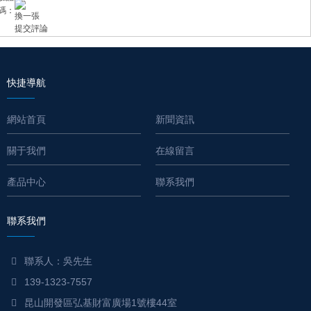
碼：
換一張
快捷導航
網站首頁
新聞資訊
關于我們
在線留言
產品中心
聯系我們
聯系我們
聯系人：吳先生
139-1323-7557
昆山開發區弘基財富廣場1號樓44室