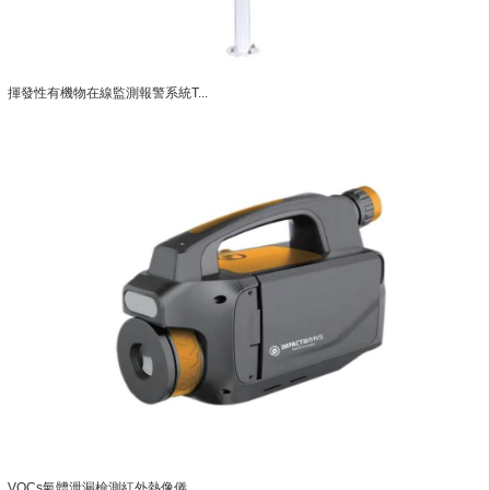
揮發性有機物在線監測報警系統T...
VOCs氣體泄漏檢測紅外熱像儀