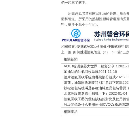
們一起來了解下。
油罐通氣管道和露出地面的管道，應采用符合
塑料管道。所采用的熱塑性塑料管道應有質
料，壁厚不應小于4mm。
相關標簽:
便攜式VOCs檢測儀
便攜式非甲烷
上一篇:
如何挑選油氣管道（2）
下一篇:
三
相關新聞:
VOCs檢測儀器大世界，精彩分享！
2021-1
加油站的油氣回收系統
2021-11-16
油庫油氣回收系統由哪幾部分組成
2021-11
當前，油氣回收測要特別注意以下幾點
202
辣椒油包裝機滿足各種油料產品包裝需要（上
水處理設備選購小知識（下）
2022-01-04
油氣回收工藝的優點缺點的對比及使用價
垃圾焚燒為什么要用便攜式VOCs檢測儀
20
相關產品: