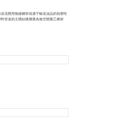
用輸送流體用無縫鋼管或適于輸送油品的熱塑性
塑料管道的主體結構層應為無空隙聚乙烯材