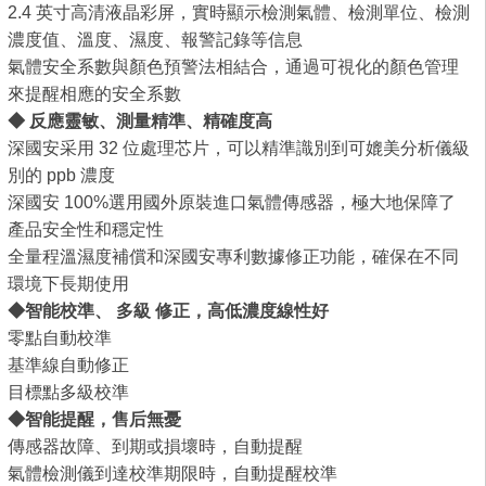
2.4 英寸高清液晶彩屏，實時顯示檢測氣體、檢測單位、檢測
濃度值、溫度、濕度、報警記錄等信息
氣體安全系數與顏色預警法相結合，通過可視化的顏色管理
來提醒相應的安全系數
◆ 反應靈敏、測量精準、精確度高
深國安采用 32 位處理芯片，可以精準識別到可媲美分析儀級
別的 ppb 濃度
深國安 100%選用國外原裝進口氣體傳感器，極大地保障了
產品安全性和穩定性
全量程溫濕度補償和深國安專利數據修正功能，確保在不同
環境下長期使用
◆智能校準、 多級 修正，高低濃度線性好
零點自動校準
基準線自動修正
目標點多級校準
◆智能提醒，售后無憂
傳感器故障、到期或損壞時，自動提醒
氣體檢測儀到達校準期限時，自動提醒校準