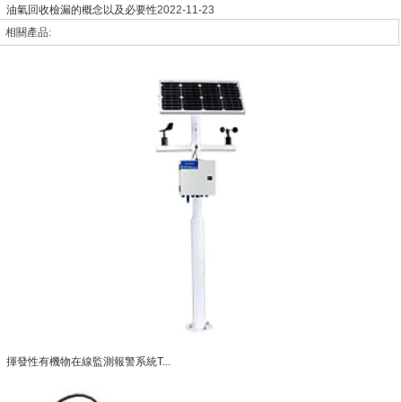
油氣回收檢漏的概念以及必要性
2022-11-23
相關產品:
揮發性有機物在線監測報警系統T...