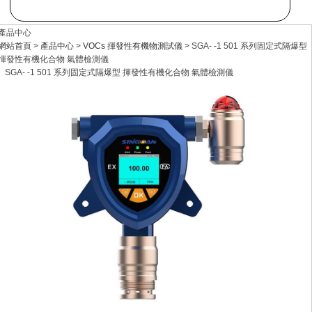
產品中心
網站首頁
>
產品中心
>
VOCs 揮發性有機物測試儀
> SGA- -1 501 系列固定式隔爆型
揮發性有機化合物 氣體檢測儀
SGA- -1 501 系列固定式隔爆型 揮發性有機化合物 氣體檢測儀