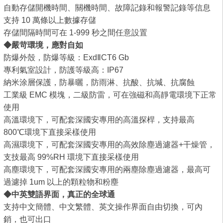
自動存儲開機時間、關機時間、故障記錄和報警記錄等信息
支持 10 萬條以上數據存儲
存儲間隔時間可在 1-999 秒之間任意設置
◆嚴苛環境，應對自如
防爆外殼，防爆等級：ExdⅡCT6 Gb
專利氣室設計，防護等級高：IP67
納米涂層保護，防暴曬，防雨淋、抗酸、抗堿、抗腐蝕
工業級 EMC 模塊，二級防雷，可在強磁和高靜電環境下正常
使用
高溫環境下，可配套深國安專用的高溫探桿，支持最高
800℃環境下直接采樣使用
高濕環境下，可配套深國安專用的高效除塵過濾器+干燥管，
支技最高 99%RH 環境下直接采樣使用
高塵環境下，可配套深國安專用的兩塵除塵過濾器，最高可
過濾掉 1um 以上的顆粒物和粉塵
◆中英雙語界面，真正的全球通
支持中文簡體、中文繁體、英文操作界面自由切換，可內
銷，也可出口