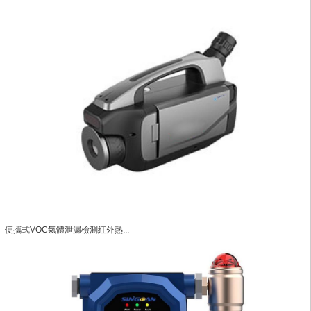
便攜式VOC氣體泄漏檢測紅外熱...