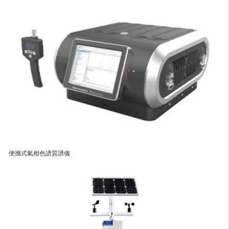
便攜式氣相色譜質譜儀