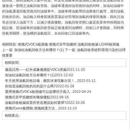
體回收，限制油氣向大氣中排放。即是在油罐車與儲油槽之輸油管及油氣回收管
連接成一密閉之油氣回收管路。油罐車通過卸油管路卸油的同時，加油站油罐中
的油氣通過回氣管路回到油罐車中。油罐車將油氣帶回油庫進行處理，達到油氣
回收的目的。油品輸入時會因液面震蕩起伏而增加油氣的揮發與逸散，因此注油
管必須深入油面下方，以減少液面擾動。油氣回收管開口處是裝置有特殊開啟功
能設備，當油罐車的油氣回收管線正確連接到油槽時，回收口才會開啟，同時將
排氣管關閉，使油槽的油氣能完，全由回收口回油罐車內。
相關標簽:
便攜式VOCs檢測儀
便攜式非甲烷總烴
油氣回收檢漏
LDAR檢測儀
上一篇:
加油站油氣回收方法有哪些？(1)
下一篇:
油氣回收系統對環境污染的治理
很重要
相關新聞:
儀器試用——紅外成像儀捕捉VOCs泄漏
2021-11-20
加油站油氣回收方法有哪些？(1)
2021-12-02
冬天使用油氣回收設備，嚴防冰凍現象出現！...
2022-01-11
你知道油氣回收的目的是什么嗎?
2022-01-26
選擇便攜式VOCs檢測儀可以從哪些方面入...
2022-04-24
便攜式非甲烷總烴有幾個優點
2022-06-16
油氣回收檢漏裝置的管道應該如何選擇?
2022-10-28
便攜式vocs氣體檢.測儀維護方法 ...
2022-11-23
相關產品: