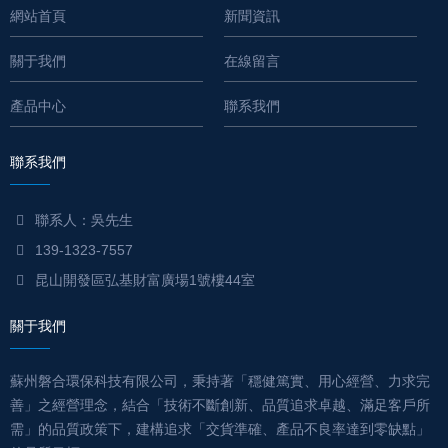
網站首頁
新聞資訊
關于我們
在線留言
產品中心
聯系我們
聯系我們
聯系人：吳先生
139-1323-7557
昆山開發區弘基財富廣場1號樓44室
關于我們
蘇州磐合環保科技有限公司，秉持著「穩健篤實、用心經營、力求完
善」之經營理念，結合「技術不斷創新、品質追求卓越、滿足客戶所
需」的品質政策下，建構追求「交貨準確、產品不良率達到零缺點」