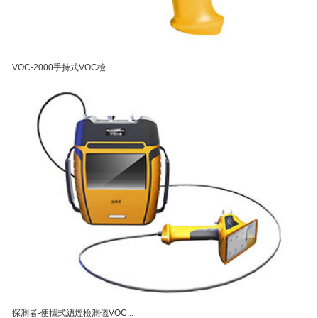
VOC-2000手持式VOC檢...
探測者-便攜式總烴檢測儀VOC...