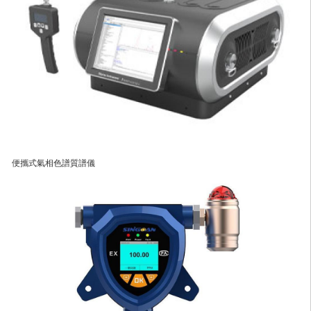
便攜式氣相色譜質譜儀