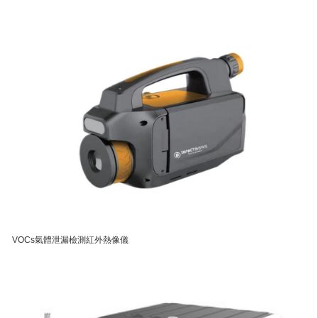
VOCs氣體泄漏檢測紅外熱像儀