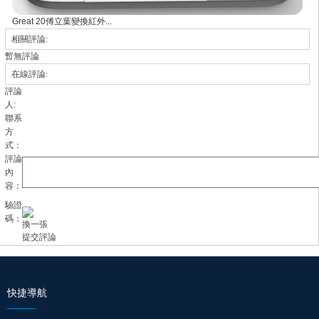
Great 20傅立葉變換紅外...
相關評論:
暫無評論
在線評論:
評論
人:
聯系
方
式：
評論
內
容：
驗證
碼：
換一張
快捷導航