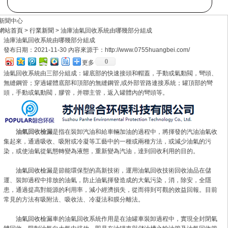
新聞中心
網站首頁
>
行業新聞
> 油庫油氣回收系統由哪幾部分組成
油庫油氣回收系統由哪幾部分組成
發布日期：2021-11-30 內容來源于：http://www.0755huangbei.com/
0
更多
油氣回收系統由三部分組成：罐底部的快速接頭和帽蓋，手動或氣動閥，彎頭、
無縫鋼管；穿過罐體底部和頂部的無縫鋼管,或外部管路連接系統；罐頂部的彎
頭，手動或氣動閥，膠管，并聯主管，返入罐體內的彎頭等。
油氣回收檢漏
是指在裝卸汽油和給車輛加油的過程中，將揮發的汽油油氣收
集起來，通過吸收、吸附或冷凝等工藝中的一種或兩種方法，或減少油氣的污
染，或使油氣從氣態轉變為液態，重新變為汽油，達到回收利用的目的。
油氣回收檢漏
是節能環保型的高新技術，運用油氣回收技術回收油品在儲
運、裝卸過程中排放的油氣，防止油氣揮發造成的大氣污染，消，除安，全隱
患，通過提高對能源的利用率，減小經濟損失，從而得到可觀的效益回報。目前
常見的方法有吸附法、吸收法、冷凝法和膜分離法。
油氣回收檢漏
車的油氣回收系統作用是在油罐車裝卸過程中，實現全封閉氣