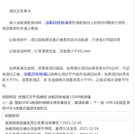
測試注意事項
油氣回收檢漏
插入油槍適配接頭時，
應對適配接頭上的密封O圈進行潤滑，
保證氣密性并減少磨損
記錄過程中，需記錄氣體流量計總累和當次回氣量，方便進行問題回查
記錄加油時間，計算液體流速；流速應小于42L/min
如果氣液比超標，需重復測試確認。如果兩次測試結果差異在5%以內，可認
油氣回收檢漏
為測試正確，
記錄兩次測試平均值作為測試結果；如果測試結果差
異大于5%，需重新測試，直 至連續兩次測量差異小于5%，記錄后兩次測量平均
值。
相關標簽:
便攜式非甲烷總烴
油氣回收檢漏
LDAR檢測儀
上一篇:
盤點VOCs檢測的相關法律依據規定，建議收藏！
下一篇:
VOCs在線監測
與VOCs便攜式儀器性能對比
相關新聞:
葉面積掃描儀使用注意事項有哪些？
2021-12-05
油氣回收設備出現故障不用慌，處理方法這里...
2021-12-24