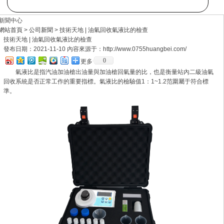
新聞中心
網站首頁
>
公司新聞
> 技術天地 | 油氣回收氣液比的檢查
技術天地 | 油氣回收氣液比的檢查
發布日期：2021-11-10 內容來源于：http://www.0755huangbei.com/
0
更多
氣液比是指汽油加油槍出油量與加油槍回氣量的比，也是衡量站內二級油氣
回收系統是否正常工作的重要指標。氣液比的檢驗值1：1~1.2范圍屬于符合標
準。