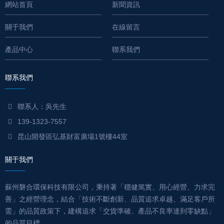
網站首頁
新聞資訊
關于我們
在線留言
產品中心
聯系我們
聯系我們
聯系人：吳先生
139-1323-7557
昆山開發區弘基財富廣場1號樓44室
關于我們
蘇州磐合環保科技有限公司，秉持著「穩健篤實、用心經營、力求完
善」之經營理念，結合「技術不斷創新、品質追求卓越、滿足客戶所
需」的品質政策下，建構追求「交貨準確、產品不良率達到零缺點」
的品質目標......