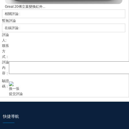
Great 20傅立葉變換紅外...
相關評論:
暫無評論
在線評論:
評論
人:
聯系
方
式：
評論
內
容：
驗證
碼：
換一張
快捷導航