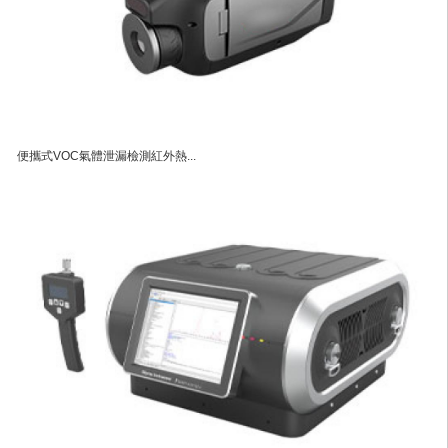
便攜式VOC氣體泄漏檢測紅外熱...