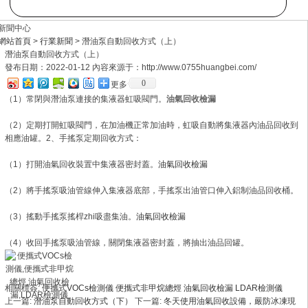
新聞中心
網站首頁
>
行業新聞
> 潛油泵自動回收方式（上）
潛油泵自動回收方式（上）
發布日期：2022-01-12 內容來源于：http://www.0755huangbei.com/
0
更多
（1）常閉與潛油泵連接的集液器虹吸閥門。
油氣回收檢漏
（2）定期打開虹吸閥門，在加油機正常加油時，虹吸自動將集液器內油品回收到
相應油罐。2、手搖泵定期回收方式：
（1）打開油氣回收裝置中集液器密封蓋。
油氣回收檢漏
（2）將手搖泵吸油管線伸入集液器底部，手搖泵出油管口伸入鋁制油品回收桶。
（3）搖動手搖泵搖桿zhi吸盡集油。
油氣回收檢漏
（4）收回手搖泵吸油管線，關閉集液器密封蓋，將抽出油品回罐。
相關標簽:
便攜式VOCs檢測儀
便攜式非甲烷總烴
油氣回收檢漏
LDAR檢測儀
上一篇:
潛油泵自動回收方式（下）
下一篇:
冬天使用油氣回收設備，嚴防冰凍現