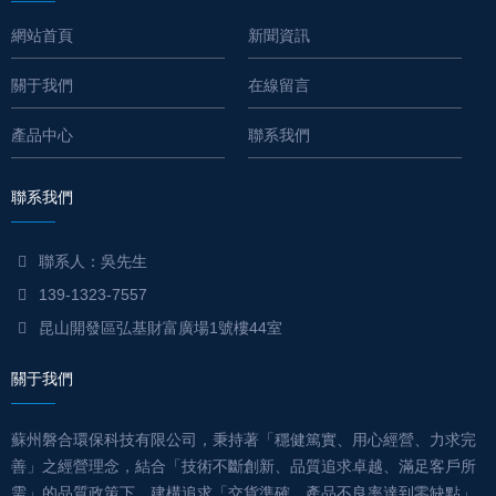
網站首頁
新聞資訊
關于我們
在線留言
產品中心
聯系我們
聯系我們
聯系人：吳先生
139-1323-7557
昆山開發區弘基財富廣場1號樓44室
關于我們
蘇州磐合環保科技有限公司，秉持著「穩健篤實、用心經營、力求完
善」之經營理念，結合「技術不斷創新、品質追求卓越、滿足客戶所
需」的品質政策下，建構追求「交貨準確、產品不良率達到零缺點」