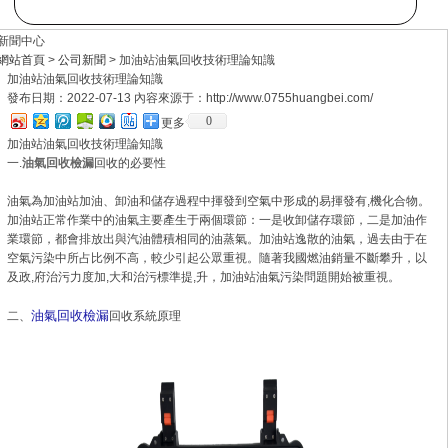
新聞中心
網站首頁
>
公司新聞
> 加油站油氣回收技術理論知識
加油站油氣回收技術理論知識
發布日期：2022-07-13 內容來源于：http://www.0755huangbei.com/
0
更多
加油站油氣回收技術理論知識
一.
油氣回收檢漏
回收的必要性
油氣為加油站加油、卸油和儲存過程中揮發到空氣中形成的易揮發有,機化合物。
加油站正常作業中的油氣主要產生于兩個環節：一是收卸儲存環節，二是加油作
業環節，都會排放出與汽油體積相同的油蒸氣。加油站逸散的油氣，過去由于在
空氣污染中所占比例不高，較少引起公眾重視。隨著我國燃油銷量不斷攀升，以
及政,府治污力度加,大和治污標準提,升，加油站油氣污染問題開始被重視。
油氣回收檢漏
二、
回收系統原理