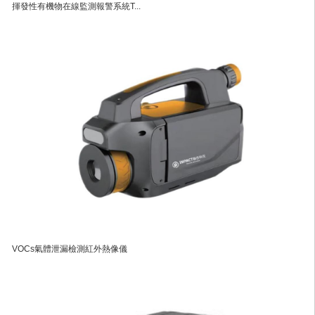
揮發性有機物在線監測報警系統T...
VOCs氣體泄漏檢測紅外熱像儀