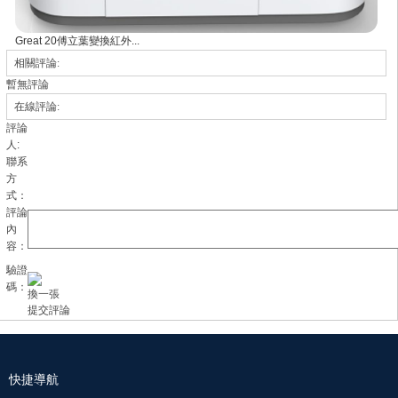
Great 20傅立葉變換紅外...
相關評論:
暫無評論
在線評論:
評論
人:
聯系
方
式：
評論
內
容：
驗證
碼：
換一張
快捷導航