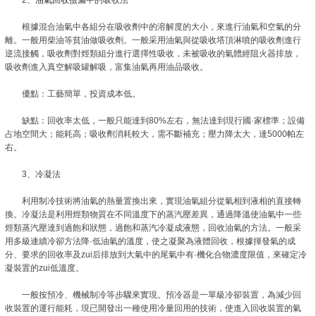
2、
油氣回收撿漏
中的吸收法
根據混合油氣中各組分在吸收劑中的溶解度的大小，來進行油氣和空氣的分
離。一般用柴油等貧油做吸收劑。一般采用油氣與從吸收塔頂淋噴的吸收劑進行
逆流接觸，吸收劑對烴類組分進行選擇性吸收，未被吸收的氣體經阻火器排放，
吸收劑進入真空解吸罐解吸，富集油氣再用油品吸收。
優點：工藝簡單，投資成本低。
缺點：回收率太低，一般只能達到80%左右，無法達到現行國·家標準；設備
占地空間大；能耗高；吸收劑消耗較大，需不斷補充；壓力降太大，達5000帕左
右。
3、冷凝法
利用制冷技術將油氣的熱量置換出來，實現油氣組分從氣相到液相的直接轉
換。冷凝法是利用烴類物質在不同溫度下的蒸汽壓差異，通過降溫使油氣中一些
烴類蒸汽壓達到過飽和狀態，過飽和蒸汽冷凝成液態，回收油氣的方法。一般采
用多級連續冷卻方法降·低油氣的溫度，使之凝聚為液體回收，根據揮發氣的成
分、要求的回收率及zui后排放到大氣中的尾氣中有·機化合物濃度限值，來確定冷
凝裝置的zui低溫度。
一般按預冷、機械制冷等步驟來實現。預冷器是一單級冷卻裝置，為減少回
收裝置的運行能耗，現已開發出一種使用冷量回用的技術，使進入回收裝置的氣