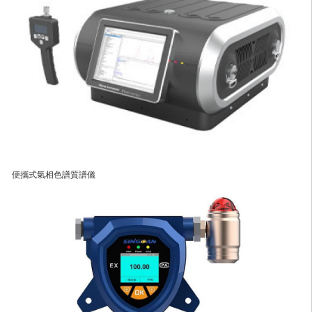
便攜式氣相色譜質譜儀