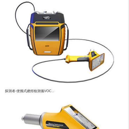
探測者-便攜式總烴檢測儀VOC...