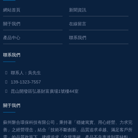
網站首頁
新聞資訊
關于我們
在線留言
產品中心
聯系我們
聯系我們
聯系人：吳先生
139-1323-7557
昆山開發區弘基財富廣場1號樓44室
關于我們
蘇州磐合環保科技有限公司，秉持著「穩健篤實、用心經營、力求完
善」之經營理念，結合「技術不斷創新、品質追求卓越、滿足客戶所
需」的品質政策下，建構追求「交貨準確、產品不良率達到零缺點」