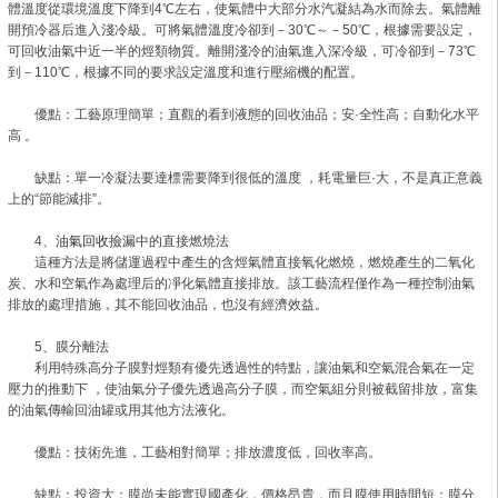
體溫度從環境溫度下降到4℃左右，使氣體中大部分水汽凝結為水而除去。氣體離
開預冷器后進入淺冷級。可將氣體溫度冷卻到－30℃～－50℃，根據需要設定，
可回收油氣中近一半的烴類物質。離開淺冷的油氣進入深冷級，可冷卻到－73℃
到－110℃，根據不同的要求設定溫度和進行壓縮機的配置。
優點：工藝原理簡單；直觀的看到液態的回收油品；安·全性高；自動化水平
高 。
缺點：單一冷凝法要達標需要降到很低的溫度 ，耗電量巨·大，不是真正意義
上的“節能減排”。
4、
油氣回收撿漏
中的直接燃燒法
這種方法是將儲運過程中產生的含烴氣體直接氧化燃燒，燃燒產生的二氧化
炭、水和空氣作為處理后的凈化氣體直接排放。該工藝流程僅作為一種控制油氣
排放的處理措施，其不能回收油品，也沒有經濟效益。
5、膜分離法
利用特殊高分子膜對烴類有優先透過性的特點，讓油氣和空氣混合氣在一定
壓力的推動下 ，使油氣分子優先透過高分子膜，而空氣組分則被截留排放，富集
的油氣傳輸回油罐或用其他方法液化。
優點：技術先進，工藝相對簡單；排放濃度低，回收率高。
缺點：投資大；膜尚未能實現國產化，價格昂貴，而且膜使用時間短；膜分