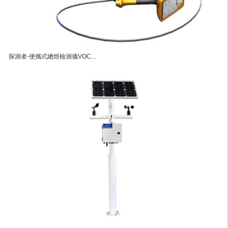
探測者-便攜式總烴檢測儀VOC...