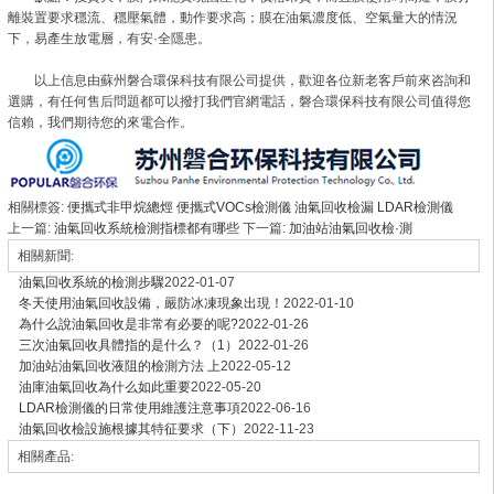
離裝置要求穩流、穩壓氣體，動作要求高；膜在油氣濃度低、空氣量大的情況
下，易產生放電層，有安·全隱患。
以上信息由蘇州磐合環保科技有限公司提供，歡迎各位新老客戶前來咨詢和
選購，有任何售后問題都可以撥打我們官網電話，磐合環保科技有限公司值得您
信賴，我們期待您的來電合作。
相關標簽:
便攜式非甲烷總烴
便攜式VOCs檢測儀
油氣回收檢漏
LDAR檢測儀
上一篇:
油氣回收系統檢測指標都有哪些
下一篇:
加油站油氣回收檢·測
相關新聞:
油氣回收系統的檢測步驟
2022-01-07
冬天使用油氣回收設備，嚴防冰凍現象出現！
2022-01-10
為什么說油氣回收是非常有必要的呢?
2022-01-26
三次油氣回收具體指的是什么？（1）
2022-01-26
加油站油氣回收液阻的檢測方法 上
2022-05-12
油庫油氣回收為什么如此重要
2022-05-20
LDAR檢測儀的日常使用維護注意事項
2022-06-16
油氣回收檢設施根據其特征要求（下）
2022-11-23
相關產品: