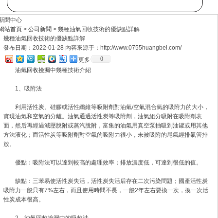
新聞中心
網站首頁
>
公司新聞
> 幾種油氣回收技術的優缺點詳解
幾種油氣回收技術的優缺點詳解
發布日期：2022-01-28 內容來源于：http://www.0755huangbei.com/
0
更多
油氣回收撿漏
中幾種技術介紹
1、吸附法
利用活性炭、硅膠或活性纖維等吸附劑對油氣/空氣混合氣的吸附力的大小，
實現油氣和空氣的分離。油氣通過活性炭等吸附劑，油氣組分吸附在吸附劑表
面，然后再經過減壓脫附或蒸汽脫附，富集的油氣用真空泵抽吸到油罐或用其他
方法液化；而活性炭等吸附劑對空氣的吸附力很小，未被吸附的尾氣經排氣管排
放。
優點：吸附法可以達到較高的處理效率；排放濃度低，可達到很低的值。
缺點：三苯易使活性炭失活，活性炭失活后存在二次污染問題；國產活性炭
吸附力一般只有7%左右，而且使用時間不長，一般2年左右要換一次，換一次活
性炭成本很高。