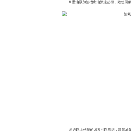
8.潛油泵加油機出油流速超標，致使回
通過以上列舉的因素可以看到，影響
油