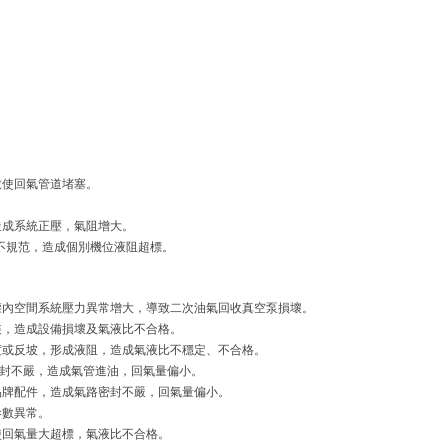
致使回氣管道堵塞。
造成系統正壓，氣阻增大。
裝不規范，造成個別機位液阻超標。
罐內空間系統壓力異常增大，導致二次油氣回收真空泵損壞。
裝，造成設備損壞及氣液比不合格。
度或反坡，形成液阻，造成氣液比不穩定、不合格。
密封不嚴，造成氣管進油，回氣量偏小。
品牌配件，造成氣路密封不嚴，回氣量偏小。
參數異常。
使回氣量大超標，氣液比不合格。