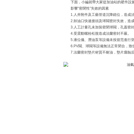
下面，小編就帶大家從加油站的硬件設施
影響“密閉性”失效的因素
1.人井附件及工藝管道沉降錯位，造成
2.卸油口快速接頭及球閥密封失效，造
3.人工計量孔未加裝密閉球閥，孔蓋密
4.受震動螺栓松脫造成法蘭密封不嚴。
5.液位儀、潛油泵等設備未按規范進行
6.PV閥、球閥等設備無法正常閉合，致
7.法蘭密封墊片材質不耐油，墊片腐蝕