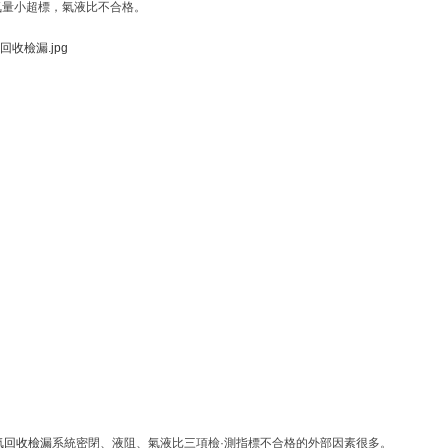
氣量小超標，氣液比不合格。
氣回收檢漏
系統密閉、液阻、氣液比三項檢·測指標不合格的外部因素很多。