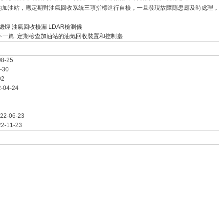
的加油站，應定期對油氣回收系統三項指標進行自檢，一旦發現故障隱患應及時處理，
總烴
油氣回收檢漏
LDAR檢測儀
下一篇:
定期檢查加油站的油氣回收裝置和控制臺
08-25
-30
02
-04-24
22-06-23
2-11-23