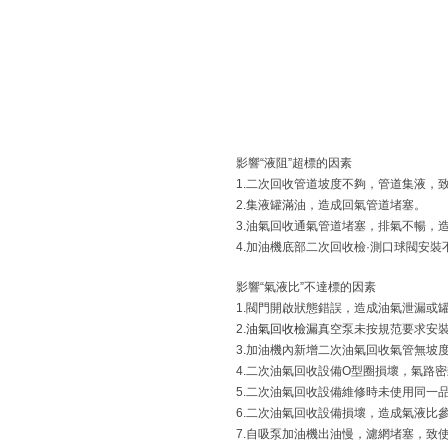
影響“液阻”超標的因素
1.二次回收管道坡度不夠，管道集液，
2.集液罐滿油，造成回氣管道堵塞。
3.油氣回收通氣管道堵塞，排氣不暢，
4.加油機底部二次回收檢·測口球閥安
影響“氣液比”不達標的因素
1.閥門開啟狀態錯誤，造成油氣泄漏或
2.
油氣回收檢漏
真空泵未按規范要求安
3.加油機內新增二次油氣回收氣管無坡
4.二次油氣回收設備O型圈損壞，氣路
5.二次油氣回收設備維修時未使用同一
6.二次油氣回收設備損壞，造成氣液比
7.自吸泵加油機出油慢，濾網堵塞，致