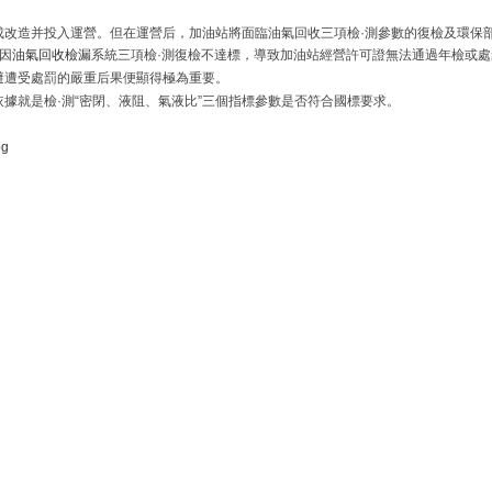
成改造并投入運營。但在運營后，加油站將面臨油氣回收三項檢·測參數的復檢及環保
因
油氣回收檢漏
系統三項檢·測復檢不達標，導致加油站經營許可證無法通過年檢或
避遭受處罰的嚴重后果便顯得極為重要。
據就是檢·測“密閉、液阻、氣液比”三個指標參數是否符合國標要求。