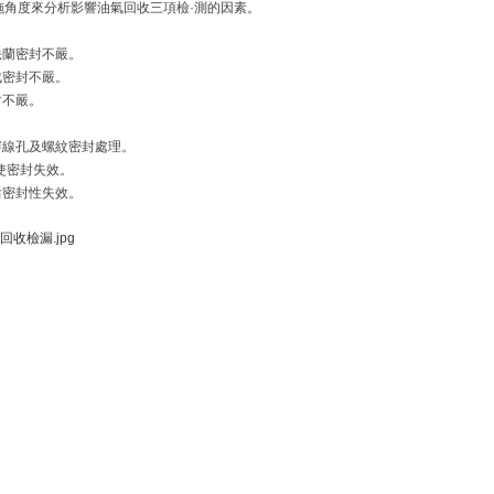
角度來分析影響油氣回收三項檢·測的因素。
法蘭密封不嚴。
成密封不嚴。
封不嚴。
穿線孔及螺紋密封處理。
使密封失效。
后密封性失效。