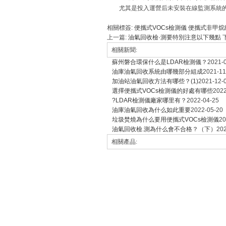
尤其是投入運營后未安裝在線監測系統
相關標簽:
便攜式VOCs檢測儀
便攜式非甲烷
上一篇:
油氣回收檢·測要特別注意以下幾點
相關新聞:
蘇州磐合環保什么是LDAR檢測儀？
2021-
油庫油氣回收系統由哪幾部分組成
2021-11
加油站油氣回收方法有哪些？(1)
2021-12-
選擇便攜式VOCs檢測儀的好處有哪些
2022
?LDAR檢測儀廠家哪里有？
2022-04-25
油庫油氣回收為什么如此重要
2022-05-20
垃圾焚燒為什么要用便攜式VOCs檢測儀
20
油氣回收檢.測為什么會不合格？（下）
202
相關產品: