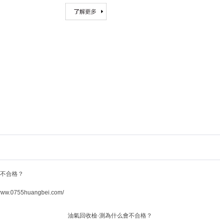
會不合格？
.0755huangbei.com/
油氣回收檢·測為什么會不合格？