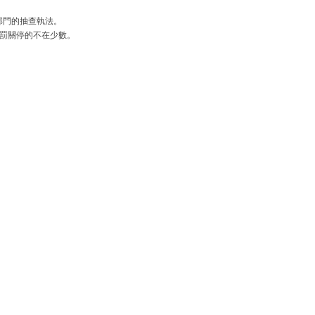
部門的抽查執法。
處罰關停的不在少數。